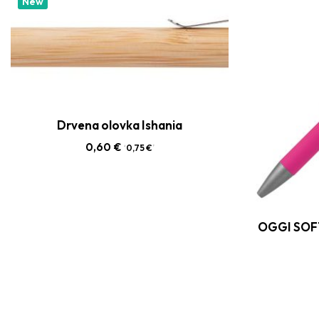
New
Drvena olovka Ishania
0,60
€
‘
0,75
€
’
OGGI SOFT