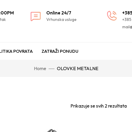
3:00PM
Online 24/7
+385
etak
Vrhunska usluge
+385
mail@
LITIKA POVRATA
ZATRAŽI PONUDU
Home
OLOVKE METALNE
Prikazuje se svih 2 rezultata