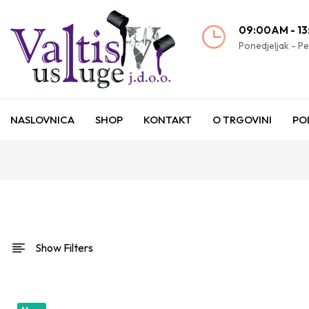
09:00AM - 1
Ponedjeljak - P
NASLOVNICA
SHOP
KONTAKT
O TRGOVINI
PO
Show Filters