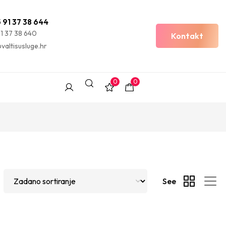
 91 37 38 644
 1 37 38 640
Kontakt
valtisusluge.hr
0
0
See